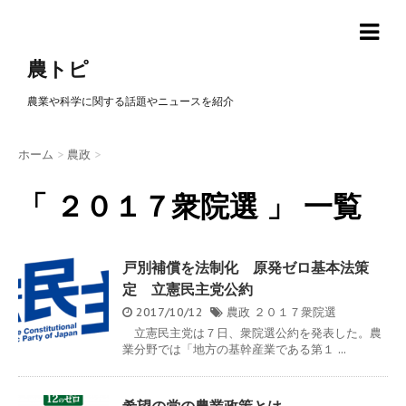
農トピ
農業や科学に関する話題やニュースを紹介
ホーム
>
農政
>
「 ２０１７衆院選 」 一覧
戸別補償を法制化 原発ゼロ基本法策
定 立憲民主党公約
2017/10/12
農政
２０１７衆院選
立憲民主党は７日、衆院選公約を発表した。農
業分野では「地方の基幹産業である第１ ...
希望の党の農業政策とは