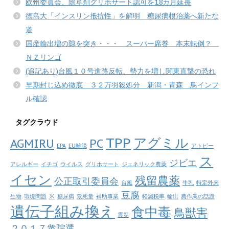
欧州委員会、除草剤グリホサート認可を18カ月延長
徳島大「インスリン抵抗性」を解明 糖尿病根治薬へ新たな
道
国産輸出増の隙を突き・・・ スーパー席巻 本末転倒？
ＮＺリンゴ
(追記あり)台風１０号進路反転、勢力を増し関東直撃の恐れ
早期封じ込め徹底 ３２万羽殺処分 新潟・青森 鳥インフ
ル確認
タグクラウド
TPP
アグミル
AGMIRU
PC
EPA
EU離脱
アトピー
ス
ジビエ
アレルギー
イチゴ
ウイルス
グリホサート
ジェネリック農薬
イセン
残留農薬
公正取引委員会
台風
牛乳
特定外来
豆腐
生物
環境問題
米
糖尿病
致死量
補助事業
軽減税率
輸出
農作業の話題
遺伝子組み換え
食中毒
鳥獣害
震災
２０１７衆院選