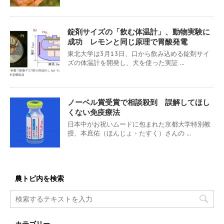
錠剤サイズの「飲む体温計」、動物実験に
成功 レモンと同じ原理で胃酸発電
東北大学は3月13日、口から飲み込める錠剤サイ
ズの体温計を開発し、犬を使った実証 ...
ノーベル賞受賞で相談殺到 誤解してほし
くない免疫療法
日本中がお祝いムードに包まれた京都大学特別教
授、本庶佑（ほんじょ・たすく）さんの ...
農トピ内を検索
カテゴリー