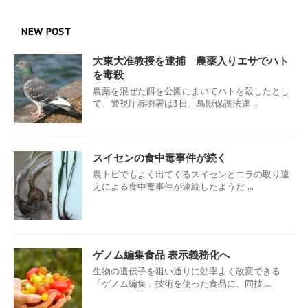
NEW POST
大東大准教授を逮捕 農薬入りエサでハト
を毒殺
農薬を混ぜた餌を公園にまいてハトを殺したとし
て、警視庁赤羽署は3日、鳥獣保護法違 ...
スイセンの食中毒事件が続く
農トピでもよく出てくるスイセンとニラの取り違
えによる食中毒事件が連続したようだ ...
ゲノム編集食品 表示義務化へ
生物の遺伝子を狙い通りに効率よく改変できる
「ゲノム編集」技術を使った食品に、同技 ...