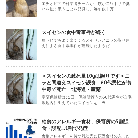
エチオピアの科学者チームが、蚊がニワトリの臭
いを強く嫌うことを発見し、毎年数十万 ...
スイセンの食中毒事件が続く
農トピでもよく出てくるスイセンとニラの取り違
えによる食中毒事件が連続したようだ ...
＜スイセンの致死量10gは誤りです＞ニ
ラと間違えスイセン誤食 60代男性が食
中毒で死亡 北海道・室蘭
室蘭保健所は31日、保健所管内の60代男性が自宅
敷地内に生えていたスイセンをニラ ...
給食のアレルギー食材、保育所の3割誤
食・誤配…1割で発症
食物アレルギーを持つ乳幼児に原因食材の入った