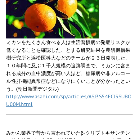
ミカンをたくさん食べる人は生活習慣病の発症リスクが
低くなることを確認した、とする研究結果を農研機構果
樹研究所と浜松医科大などのチームが２３日発表した。
１０年間に及ぶ１千人規模の追跡調査で、ミカンに含ま
れる成分の血中濃度が高い人ほど、糖尿病や非アルコー
ル性肝機能異常症などになりにくいことが分かったとい
う。(朝日新聞デジタル)
http://www.asahi.com/sp/articles/ASJ3S54FCJ3SUBQ
U00M.html
みかん業界で昔から言われていたβ-クリプトキサンチン