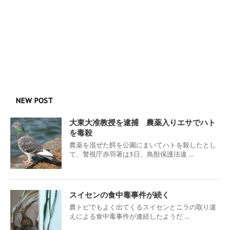
NEW POST
大東大准教授を逮捕 農薬入りエサでハト
を毒殺
農薬を混ぜた餌を公園にまいてハトを殺したとし
て、警視庁赤羽署は3日、鳥獣保護法違 ...
スイセンの食中毒事件が続く
農トピでもよく出てくるスイセンとニラの取り違
えによる食中毒事件が連続したようだ ...