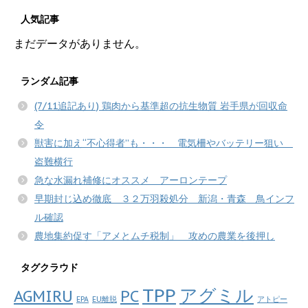
人気記事
まだデータがありません。
ランダム記事
(7/11追記あり) 鶏肉から基準超の抗生物質 岩手県が回収命
令
獣害に加え“不心得者”も・・・ 電気柵やバッテリー狙い
盗難横行
急な水漏れ補修にオススメ アーロンテープ
早期封じ込め徹底 ３２万羽殺処分 新潟・青森 鳥インフ
ル確認
農地集約促す「アメとムチ税制」 攻めの農業を後押し
タグクラウド
TPP
アグミル
AGMIRU
PC
EPA
EU離脱
アトピー