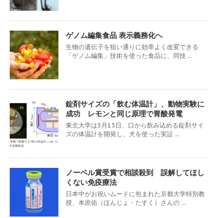
ゲノム編集食品 表示義務化へ
生物の遺伝子を狙い通りに効率よく改変できる
「ゲノム編集」技術を使った食品に、同技 ...
錠剤サイズの「飲む体温計」、動物実験に
成功 レモンと同じ原理で胃酸発電
東北大学は3月13日、口から飲み込める錠剤サイ
ズの体温計を開発し、犬を使った実証 ...
ノーベル賞受賞で相談殺到 誤解してほし
くない免疫療法
日本中がお祝いムードに包まれた京都大学特別教
授、本庶佑（ほんじょ・たすく）さんの ...