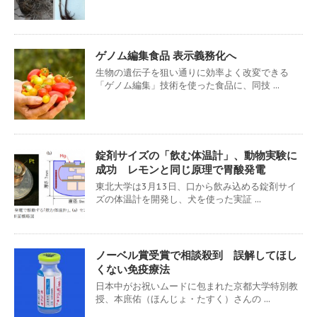
ゲノム編集食品 表示義務化へ
生物の遺伝子を狙い通りに効率よく改変できる
「ゲノム編集」技術を使った食品に、同技 ...
錠剤サイズの「飲む体温計」、動物実験に
成功 レモンと同じ原理で胃酸発電
東北大学は3月13日、口から飲み込める錠剤サイ
ズの体温計を開発し、犬を使った実証 ...
ノーベル賞受賞で相談殺到 誤解してほし
くない免疫療法
日本中がお祝いムードに包まれた京都大学特別教
授、本庶佑（ほんじょ・たすく）さんの ...