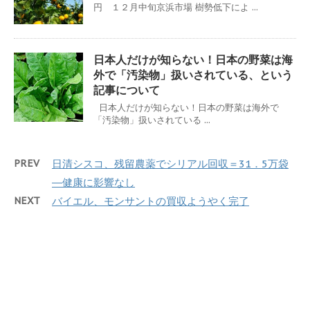
円 １２月中旬京浜市場 樹勢低下によ ...
日本人だけが知らない！日本の野菜は海
外で「汚染物」扱いされている、という
記事について
日本人だけが知らない！日本の野菜は海外で
「汚染物」扱いされている ...
PREV
日清シスコ、残留農薬でシリアル回収＝31．5万袋
―健康に影響なし
NEXT
バイエル、モンサントの買収ようやく完了