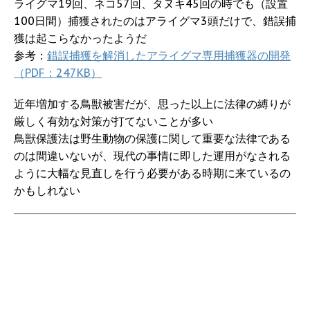
ライグマ19回、ネコ57回、タヌキ45回の時でも（設置
100日間）捕獲されたのはアライグマ3頭だけで、錯誤捕
獲は起こらなかったようだ
参考：
錯誤捕獲を解消したアライグマ専用捕獲器の開発
（PDF：247KB）
近年増加する鳥獣被害だが、思った以上に法律の縛りが
厳しく有効な対策が打てないことが多い
鳥獣保護法は野生動物の保護に関して重要な法律である
のは間違いないが、現代の事情に即した運用がなされる
ように大幅な見直しを行う必要がある時期に来ているの
かもしれない