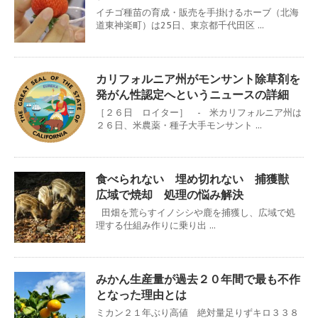
イチゴ種苗の育成・販売を手掛けるホーブ（北海
道東神楽町）は25日、東京都千代田区 ...
カリフォルニア州がモンサント除草剤を
発がん性認定へというニュースの詳細
［２６日 ロイター］ - 米カリフォルニア州は
２６日、米農薬・種子大手モンサント ...
食べられない 埋め切れない 捕獲獣
広域で焼却 処理の悩み解決
田畑を荒らすイノシシや鹿を捕獲し、広域で処
理する仕組み作りに乗り出 ...
みかん生産量が過去２０年間で最も不作
となった理由とは
ミカン２１年ぶり高値 絶対量足りずキロ３３８