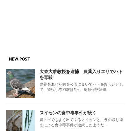
NEW POST
大東大准教授を逮捕 農薬入りエサでハト
を毒殺
農薬を混ぜた餌を公園にまいてハトを殺したとし
て、警視庁赤羽署は3日、鳥獣保護法違 ...
スイセンの食中毒事件が続く
農トピでもよく出てくるスイセンとニラの取り違
えによる食中毒事件が連続したようだ ...