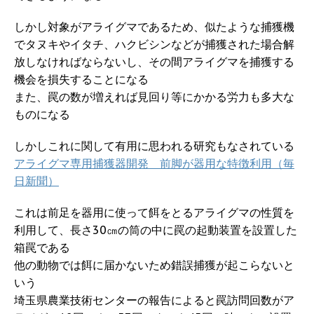
しかし対象がアライグマであるため、似たような捕獲機
でタヌキやイタチ、ハクビシンなどが捕獲された場合解
放しなければならないし、その間アライグマを捕獲する
機会を損失することになる
また、罠の数が増えれば見回り等にかかる労力も多大な
ものになる
しかしこれに関して有用に思われる研究もなされている
アライグマ専用捕獲器開発 前脚が器用な特徴利用（毎
日新聞）
これは前足を器用に使って餌をとるアライグマの性質を
利用して、長さ30㎝の筒の中に罠の起動装置を設置した
箱罠である
他の動物では餌に届かないため錯誤捕獲が起こらないと
いう
埼玉県農業技術センターの報告によると罠訪問回数がア