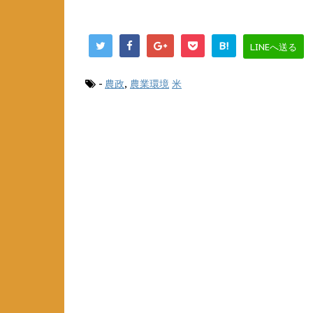
B!
LINEへ送る
-
農政
,
農業環境
米