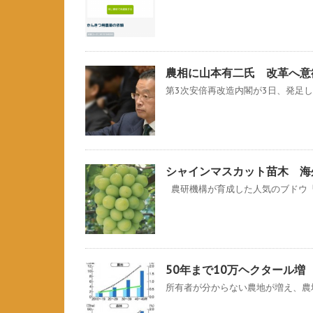
農相に山本有二氏 改革へ意
第3次安倍再改造内閣が3日、発足した
シャインマスカット苗木 海
農研機構が育成した人気のブドウ「シ
50年まで10万ヘクタール
所有者が分からない農地が増え、農地