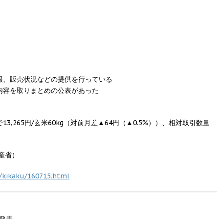
報、販売状況などの提供を行っている
内容を取りまとめの公表があった
,265円/玄米60kg（対前月差▲64円（▲0.5%））、相対取引数量
産省）
u/kikaku/160715.html