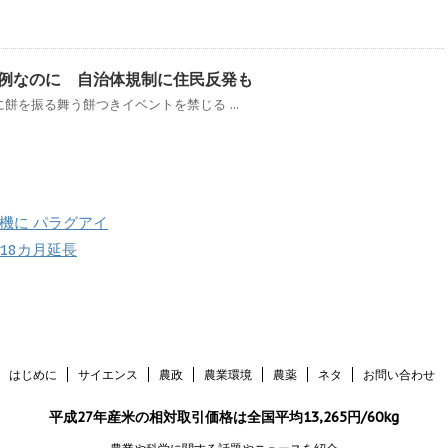
例なのに 自治体規制に住民反発も
を振る舞う餅つきイベントを禁じる ...
機に パラグアイ
18カ月延長
はじめに
サイエンス
農政
農業環境
農薬
ネタ
お問い合わせ
平成27年産米の相対取引価格は全国平均13,265円/60kg