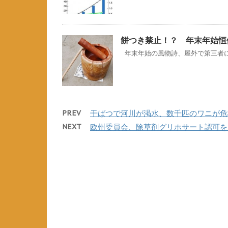
餅つき禁止！？ 年末年始恒
年末年始の風物詩、屋外で第三者に餅
PREV
干ばつで河川が渇水、数千匹のワニが危
NEXT
欧州委員会、除草剤グリホサート認可を