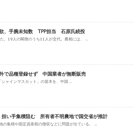
欲、手腕未知数 TPP担当 石原氏続投
。19人の閣僚のうち11人が交代。農相には、 ...
外で品種登録せず 中国業者が無断販売
ャインマスカット」の苗木を、中国 ...
増 担い手集積阻む 所有者不明農地で国交省が推計
の集積や固定資産税の徴収などに問題が出ている。 ...