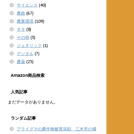
サイエンス
(40)
農政
(67)
農業環境
(109)
ネタ
(8)
その他
(3)
ジェネリック
(1)
デジタル
(7)
農薬
(25)
Amazon商品検索
人気記事
まだデータがありません。
ランダム記事
アライグマの農作物被害深刻 三木市の捕