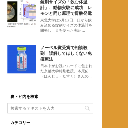
錠剤サイズの「飲む体温
計」、動物実験に成功 レ
モンと同じ原理で胃酸発電
東北大学は3月13日、口から飲
み込める錠剤サイズの体温計を
開発し、犬を使った実証 ...
ノーベル賞受賞で相談殺
到 誤解してほしくない免
疫療法
日本中がお祝いムードに包まれ
た京都大学特別教授、本庶佑
（ほんじょ・たすく）さんの ...
農トピ内を検索
カテゴリー