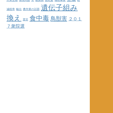
外来生物
環境問題
米
糖尿病
致死量
補助事業
軽
遺伝子組み
減税率
輸出
農作業の話題
換え
食中毒
鳥獣害
２０１
震災
７衆院選