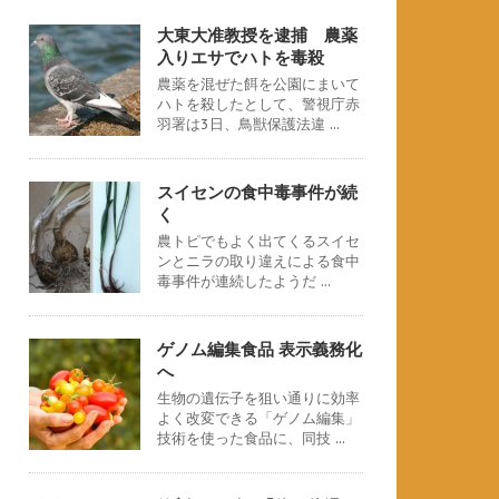
大東大准教授を逮捕 農薬
入りエサでハトを毒殺
農薬を混ぜた餌を公園にまいて
ハトを殺したとして、警視庁赤
羽署は3日、鳥獣保護法違 ...
スイセンの食中毒事件が続
く
農トピでもよく出てくるスイセ
ンとニラの取り違えによる食中
毒事件が連続したようだ ...
ゲノム編集食品 表示義務化
へ
生物の遺伝子を狙い通りに効率
よく改変できる「ゲノム編集」
技術を使った食品に、同技 ...