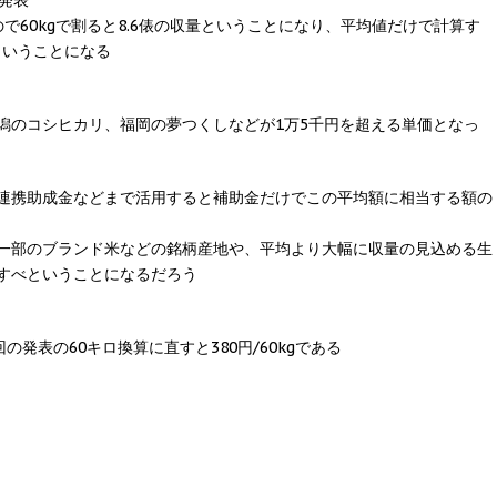
う発表
ので60kgで割ると8.6俵の収量ということになり、平均値だけで計算す
円ということになる
潟のコシヒカリ、福岡の夢つくしなどが1万5千円を超える単価となっ
連携助成金などまで活用すると補助金だけでこの平均額に相当する額の
一部のブランド米などの銘柄産地や、平均より大幅に収量の見込める生
すべということになるだろう
の発表の60キロ換算に直すと380円/60kgである