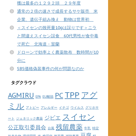
獲は最多の１２９２頭 ２９年度
通常の２倍の速さで成長するサケ販売 米
企業、遺伝子組み換え 動物は世界初
＜スイセンの致死量10gは誤りです＞ニラ
と間違えスイセン誤食 60代男性が食中毒
で死亡 北海道・室蘭
ドローンで効率よく農薬散布 数時間が10
分に
SBS価格偽装事件の何が問題なのか
タグクラウド
TPP
アグ
AGMIRU
PC
EPA
EU離脱
ミル
アトピー
アレルギー
イチゴ
ウイルス
グリホサ
スイセン
ジビエ
ート
ジェネリック農薬
残留農薬
公正取引委員会
台風
牛乳
特定
豆腐