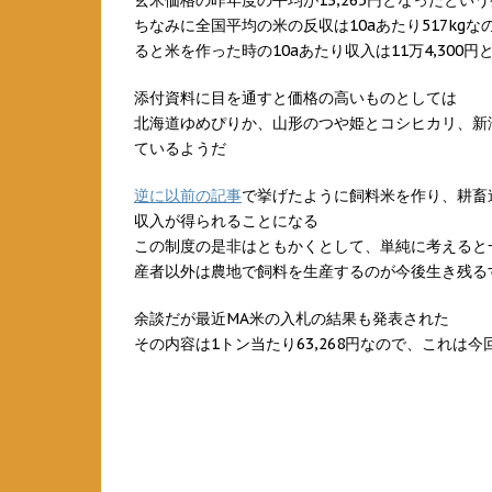
玄米価格の昨年度の平均が13,265円となったとい
ちなみに全国平均の米の反収は10aあたり517kgな
ると米を作った時の10aあたり収入は11万4,300
添付資料に目を通すと価格の高いものとしては
北海道ゆめぴりか、山形のつや姫とコシヒカリ、新
ているようだ
逆に以前の記事
で挙げたように飼料米を作り、耕畜
収入が得られることになる
この制度の是非はともかくとして、単純に考えると
産者以外は農地で飼料を生産するのが今後生き残る
余談だが最近MA米の入札の結果も発表された
その内容は1トン当たり63,268円なので、これは今回