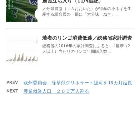
農協立ち入り（11/4追記）
大分県農協（ＪＡおおいた）が特産の小ネギを生
産する組合員の一部に「大分味一ねぎ」 ...
若者のリンゴ消費低迷／総務省家計調査
総務省の2016年の家計調査によると、1世帯（2
人以上）当たりのリンゴ年間購入数 ...
PREV
欧州委員会、除草剤グリホサート認可を18カ月延長
NEXT
農業就業人口 ２００万人割る