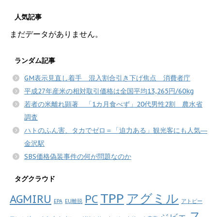
人気記事
まだデータがありません。
ランダム記事
GM表示見直し着手 混入割合引き下げ焦点 消費者庁
平成27年産米の相対取引価格は全国平均13,265円/60kg
若者の米離れ顕著 「1カ月食べず」20代男性2割 農水省
調査
ハトのふん害、タカでゼロ＝「迫力ある」観光客にも人気―
金沢駅
SBS価格偽装事件の何が問題なのか
タグクラウド
TPP
アグミル
AGMIRU
PC
EPA
EU離脱
アトピー
ス