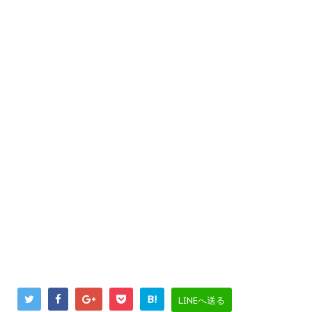
B!
LINEへ送る