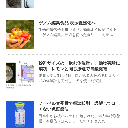
ゲノム編集食品 表示義務化へ
生物の遺伝子を狙い通りに効率よく改変できる
「ゲノム編集」技術を使った食品に、同技 ...
錠剤サイズの「飲む体温計」、動物実験に
成功 レモンと同じ原理で胃酸発電
東北大学は3月13日、口から飲み込める錠剤サイ
ズの体温計を開発し、犬を使った実証 ...
ノーベル賞受賞で相談殺到 誤解してほし
くない免疫療法
日本中がお祝いムードに包まれた京都大学特別教
授、本庶佑（ほんじょ・たすく）さんの ...