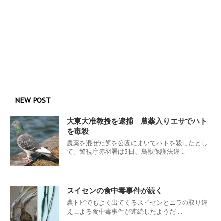
NEW POST
大東大准教授を逮捕 農薬入りエサでハト
を毒殺
農薬を混ぜた餌を公園にまいてハトを殺したとし
て、警視庁赤羽署は3日、鳥獣保護法違 ...
スイセンの食中毒事件が続く
農トピでもよく出てくるスイセンとニラの取り違
えによる食中毒事件が連続したようだ ...