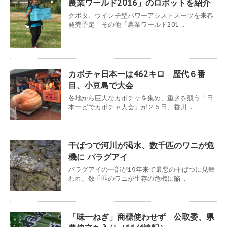
農業ワールド2016」のロボットを紹介
クボタ、ウインチ型パワーアシストスーツを来春
発売予定 その他「農業ワールド201 ...
カボチャ日本一は462キロ 歴代６番
目、小豆島で大会
各地から巨大なカボチャを集め、重さを競う「日
本一どでカボチャ大会」が２５日、香川 ...
干ばつで河川が渇水、数千匹のワニが危
機に パラグアイ
パラグアイの一部が19年来で最悪の干ばつに見舞
われ、数千匹のワニが生存の危機に陥 ...
「味一ねぎ」商標使わせず 公取委、県